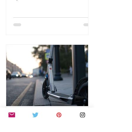
persone. Ecco la Top List di...
J.L.Langdon
E-scooter Sharing: quando il