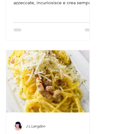
azzeccate, incuriosisce e crea sempre
più mistero. Coincidenze?
J.L.Langdon