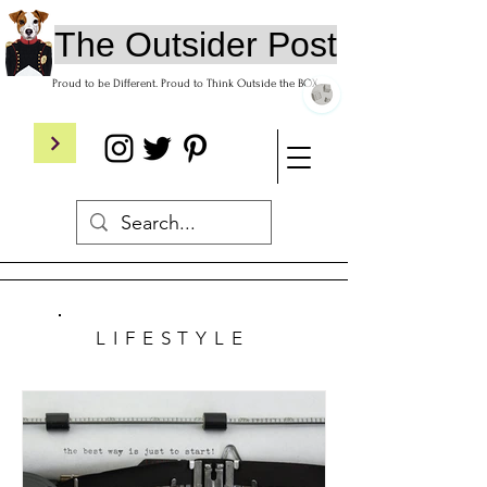
The
O
utsider
P
ost
Proud to be Different. Proud to Think Outside the BOX
LIFESTYLE