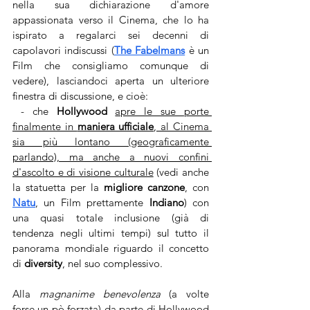
nella sua dichiarazione d'amore 
appassionata verso il Cinema, che lo ha 
ispirato a regalarci sei decenni di 
capolavori indiscussi (
The Fabelmans
è un 
Film che consigliamo comunque di 
vedere), lasciandoci aperta un ulteriore 
finestra di discussione, e cioè:
 - che 
Hollywood
apre le sue porte 
finalmente in 
maniera ufficiale
, al Cinema 
sia più lontano (geograficamente 
parlando), ma anche a nuovi confini 
d'ascolto e di visione culturale
 (vedi anche 
la statuetta per la 
migliore canzone
, con 
Natu
, un Film prettamente 
Indiano
) con 
una quasi totale inclusione (già di 
tendenza negli ultimi tempi) sul tutto il 
panorama mondiale riguardo il concetto 
di 
diversity
, nel suo complessivo.
Alla 
magnanime benevolenza
 (a volte 
forse un pò forzata) da parte di Hollywood 