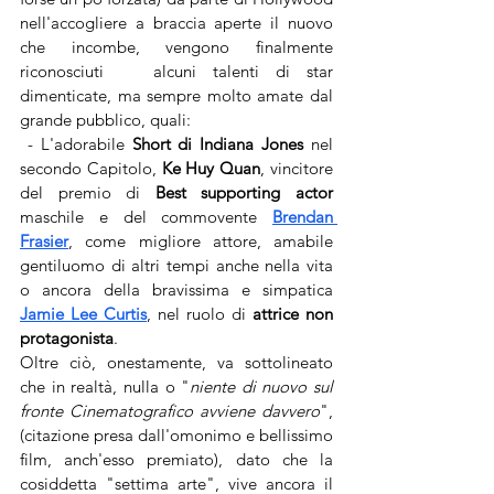
nell'accogliere a braccia aperte il nuovo 
che incombe, vengono finalmente 
riconosciuti   alcuni talenti di star 
dimenticate, ma sempre molto amate dal 
grande pubblico, quali:
 - L'adorabile 
Short di Indiana Jones 
nel 
secondo Capitolo, 
Ke Huy Quan
, vincitore 
del premio di 
Best supporting actor
maschile e del commovente 
Brendan 
Frasier
, come migliore attore, amabile 
gentiluomo di altri tempi anche nella vita 
o ancora della bravissima e simpatica 
Jamie Lee Curtis
, nel ruolo di 
attrice non 
protagonista
.
Oltre ciò, onestamente, va sottolineato 
che in realtà, nulla o "
niente di nuovo sul 
fronte Cinematografico avviene davvero
", 
(citazione presa dall'omonimo e bellissimo 
film, anch'esso premiato), dato che la 
cosiddetta "settima arte", vive ancora il 