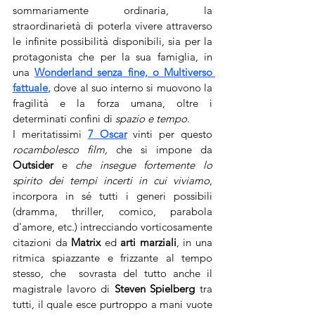
sommariamente ordinaria, la 
straordinarietà di poterla vivere attraverso 
le infinite possibilità disponibili, sia per la 
protagonista che per la sua famiglia, in 
una 
Wonderland senza fine, o Multiverso 
fattuale
,
 dove al suo interno si muovono la 
fragilità e la forza umana, oltre i 
determinati confini di 
spazio e tempo
. 
I meritatissimi 
7 Oscar
 vinti per questo 
rocambolesco film, 
che si impone da 
Outsider
 e 
che insegue fortemente lo 
spirito dei tempi incerti in cui viviamo
, 
incorpora in sé tutti i generi possibili 
(dramma, thriller, comico, parabola 
d'amore, etc.) intrecciando vorticosamente 
citazioni da 
Matrix
 ed 
arti marziali
, in una 
ritmica spiazzante e frizzante al tempo 
stesso, che  sovrasta del tutto anche il 
magistrale lavoro di 
Steven Spielberg
 tra 
tutti, il quale esce purtroppo a mani vuote 