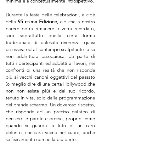
minimale e concettualmente introspettivo.
Durante la festa delle celebrazioni, e cioè 
della 
95 esima Edizione
, ciò che a nostro 
parere potrà rimanere o verrà ricordato, 
sarà soprattutto quella certa forma 
tradizionale di palesata riverenza, quasi 
ossessiva ed al contempo scalpitante, e se 
non addirittura ossequiosa, da parte di 
tutti i partecipanti ed addetti ai lavori, nei 
confronti di una realtà che non risponde 
più ai vecchi canoni oggettivi del passato 
(o meglio dire di una certa Hollywood che 
non non esiste più) e del suo ricordo, 
tenuto in vita, solo dalla programmazione 
del grande schermo. Un doveroso rispetto, 
che risponde ad un preciso galateo di 
pensiero e parole espresse, proprio come 
quando si guarda la foto di un caro 
defunto, che sarà vicino nel cuore, anche 
se fisicamente non ne fa più parte. 