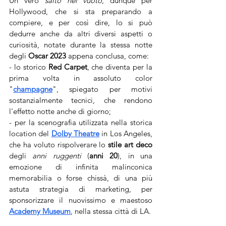
Un vero 
salto nel vuoto
, dunque per 
Hollywood, che si sta preparando a 
compiere, e per così dire, lo si può 
dedurre anche da altri diversi aspetti o 
curiosità, notate durante la stessa notte 
degli 
Oscar 2023
 appena conclusa, come:
- lo storico 
Red Carpet
, che diventa per la 
prima volta in assoluto color 
"
champagne
", spiegato per motivi 
sostanzialmente tecnici, che rendono 
l'effetto notte anche di giorno;
- per la scenografia utilizzata nella storica 
location del 
Dolby Theatre
 in Los Angeles, 
che ha voluto rispolverare lo 
stile art deco
degli 
anni ruggenti
 (
anni 20
), in una 
emozione di infinita malinconica 
memorabilia o forse chissà, di una più 
astuta strategia di marketing, per 
sponsorizzare il nuovissimo e maestoso 
Academy Museum
, nella stessa città di LA. 