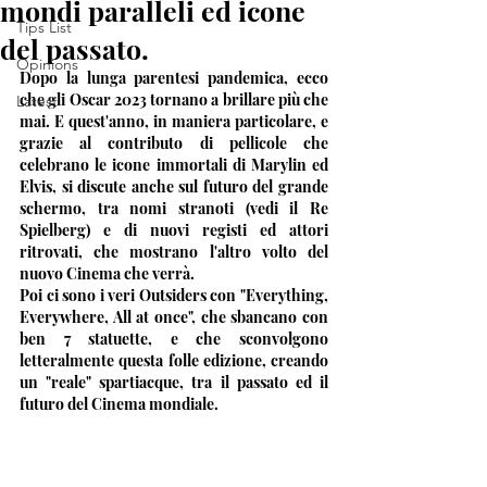
mondi paralleli ed icone
Tips List
del passato.
Opinions
Dopo la lunga parentesi pandemica, ecco 
che gli Oscar 2023 tornano a brillare più che 
Latest
mai. E quest'anno, in maniera particolare, e 
grazie al contributo di pellicole che 
celebrano le icone immortali di Marylin ed 
Elvis, si discute anche sul futuro del grande 
schermo, tra nomi stranoti (vedi il Re 
Spielberg) e di nuovi registi ed attori 
ritrovati, che mostrano l'altro volto del 
nuovo Cinema che verrà. 
Poi ci sono i veri Outsiders con "Everything, 
Everywhere, All at once", che sbancano con 
ben 7 statuette, e che sconvolgono 
letteralmente questa folle edizione, creando 
un "reale" spartiacque, tra il passato ed il 
futuro del Cinema mondiale. 