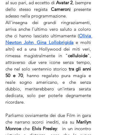
al suo pari, ad eccetto di 
Avatar 2
, (sempre 
dello stesso regista 
Cameron
) presente 
adesso nella programmazione.  
All'insegna dei grandi ringraziamenti, 
arriva anche l'ultimo vero saluto a coloro 
che ci hanno lasciato ultimamente (
Olivia 
Newton John
, 
Gina Lollobrigida
 e molti 
altri) ed a una Hollywood dei miti veri, 
rimessa magistralmente in "
celluloide
", 
attraverso 
due
 vere icone senza tempo, 
che nel solo ventennio storico 
tra gli anni 
50 e 70
, hanno regalato pura magia e 
reale sogno americano, e che senza 
dubbio, meriterebbero un'intera serata 
dedicata, solo per poterle degnamente 
ricordare.  
Parliamo ovviamente dei due Film in gara 
che narrano scorci inediti, sia su 
Marilyn 
Monroe
 che 
Elvis Presley
: 
 in un incontro 