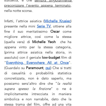
statuetta, e che 
sembra 
singolarmente
preconizzare l'evento appena terminato
, 
nella notte scorsa. 
Infatti, l'attrice asiatica (
Michelle Krusiec
) 
presente nella mini 
Serie TV
, ottiene alla 
fine il suo meritatissimo 
Oscar 
come 
migliore attrice, così come la stessa 
(quella vera) di 
Michelle Yeoh
  che ha 
appena vinto per la stessa categoria, 
(prima attrice asiatica nella storia, in 
assoluto) con il geniale 
low-budget 
film di 
"
Everything, Everywhere All at Once
". 
(Guardalo su 
Paramount
, 
qui
) Che si tratti 
di casualità o probabilità statistica 
concretizzata, non è dato saperlo, ma 
possiamo senz'altro dire che "
la realtà 
supera spesso la finzione
" o ne è 
implicitamente intrecciata in maniera 
simbolica e non narrabile, dato che la 
stessa trama del film, offre ad una vita 