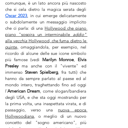
comunque, è un lato ancora più nascosto 
che si cela dietro la magica serata degli 
Oscar 2023
, in cui emerge delicatamente 
o subdolamente un messaggio implicito 
che ci parla: di una 
Hollywood che piano 
piano "sospira un interminabile
 addio"
alla 
vecchia 
Hollywood, che fuma dietro le 
quinte,
 omaggiandola, per esempio, nel 
ricordo di alcune delle sue icone simbolo 
più famose (vedi 
Marilyn Monroe
, 
Elvis 
Presley
 ma anche con il "vivente" ed 
immenso 
Steven Spielberg
, fra tutti) che 
hanno da sempre parlato al paese ed al 
mondo intero, traghettando fino ad oggi 
l'
American Dream
, come slogan/bandiera 
degli USA,
e che sta oggi mostrando per 
la prima volta, una inaspettata virata, e di 
passaggio, verso una 
nuova epoca 
Hollywoodiana
, o meglio di un nuovo 
concetto del "sogno americano", più 