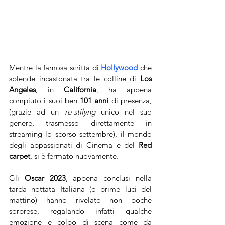
Mentre la famosa scritta di 
Hollywood
 che 
splende incastonata tra le colline di 
Los 
Angeles
, in 
California
, ha appena 
compiuto i suoi ben 
101 anni
 di presenza, 
(grazie ad un 
re-stilyng
 unico nel suo 
genere, trasmesso direttamente in 
streaming lo scorso settembre), il mondo 
degli appassionati di Cinema e del 
Red 
carpet
, si è fermato nuovamente. 
Gli 
Oscar 2023
, appena conclusi nella 
tarda nottata Italiana (o prime luci del 
mattino) hanno rivelato non poche 
sorprese, regalando infatti qualche 
emozione e colpo di scena come da 