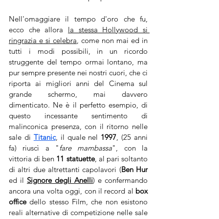
Nell'omaggiare il tempo d'oro che fu, 
ecco che allora 
la stessa Hollywood si 
ringrazia e si celebra
, come non mai ed in 
tutti i modi possibili, in un ricordo 
struggente del tempo ormai lontano, ma 
pur sempre presente nei nostri cuori, che ci 
riporta ai migliori anni del Cinema sul 
grande schermo, mai davvero 
dimenticato. Ne è il perfetto esempio, di 
questo incessante sentimento di 
malinconica presenza, con il ritorno nelle 
sale di 
Titanic
, il quale nel 
1997
, (25 anni 
fa) riuscì a "
fare mambassa
", con la 
vittoria di ben 
11 statuette
, al pari soltanto 
di altri due altrettanti capolavori (
Ben Hur
ed il 
Signore degli Anelli
) e confermando 
ancora una volta oggi, con il record al 
box 
office
 dello stesso Film, che non esistono 
reali alternative di competizione nelle sale 