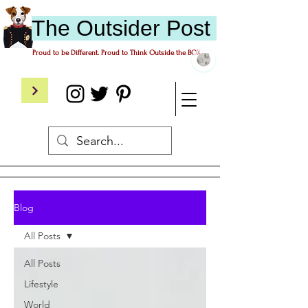
The
O
utsider
P
ost
Proud to be Different. Proud to Think Outside the BOX.
Blog
All Posts
All Posts
Lifestyle
World