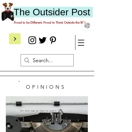
The
O
utsider
P
ost
Proud to be Different. Proud to Think Outside the BOX.
OPINIONS