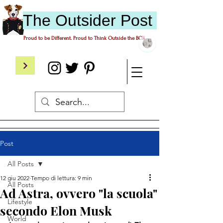
The
O
utsider
P
ost
Proud to be Different. Proud to Think Outside the BOX.
Post
All Posts
12 giu 2022
Tempo di lettura: 9 min
All Posts
Ad Astra, ovvero "la scuola"
Lifestyle
secondo Elon Musk
World