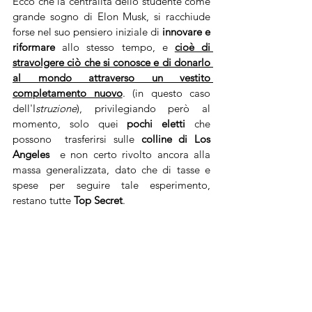
Ecco che la centralità dello studente come 
grande sogno di Elon Musk, si racchiude 
forse nel suo pensiero iniziale di 
innovare e 
riformare
 allo stesso tempo, e 
cioè di 
stravolgere ciò che si conosce e di donarlo 
al mondo attraverso un vestito 
completamento nuovo
. (in questo caso 
dell'I
struzione
), privilegiando però al 
momento, solo quei 
pochi eletti
 che 
possono  trasferirsi sulle 
colline di Los 
Angeles
  e non certo rivolto ancora alla 
massa generalizzata, dato che di tasse e 
spese per seguire tale esperimento, 
restano tutte 
Top Secret
. 