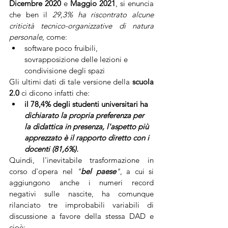
Dicembre 2020
 e 
Maggio 2021
, si enuncia 
che ben il 
29,3% ha riscontrato alcune 
criticità tecnico-organizzative di natura 
personale
, come:
software poco fruibili, 
sovrapposizione delle lezioni e 
condivisione degli spazi
Gli ultimi dati di tale versione della 
scuola 
2.0 
ci dicono infatti che:
il 78,4% degli studenti universitari ha 
dichiarato la propria preferenza per 
la didattica in presenza, l'aspetto più 
apprezzato è il rapporto diretto con i 
docenti (81,6%).
Quindi, l'inevitabile trasformazione in 
corso d'opera nel 
"
bel paese
"
, a cui si 
aggiungono anche i numeri record 
negativi sulle nascite, ha comunque 
rilanciato tre improbabili variabili di 
discussione a favore della stessa DAD e 
cioè: