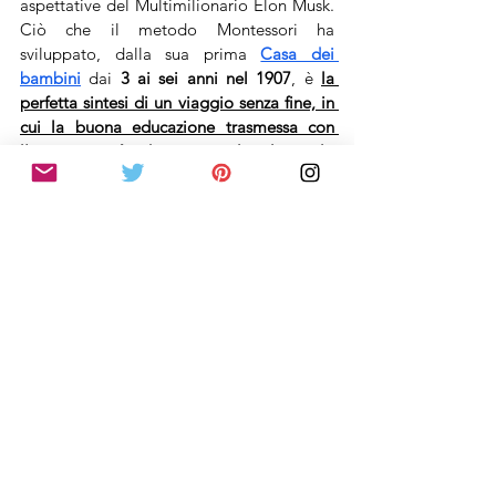
aspettative del Multimilionario Elon Musk. 
Ciò che il metodo Montessori ha 
sviluppato, dalla sua prima 
Casa dei 
bambini
 dai 
3 ai sei anni nel 1907
, è 
la 
perfetta sintesi di un viaggio senza fine, in 
cui la buona educazione trasmessa con 
l'istruzione più adeguata rivolta al singolo 
bambino, può riservare solo e sempre 
bellissimi frutti
. 
Ed Elon Musk deve aver compreso 
perfettamente l'importanza che il singolo 
può riservare nei confronti della collettività 
prossima, strizzando l'occhio a favore di un 
mondo apparentemente lontano, quello 
pedagogico e psicologico dei mentori del 
passato, e tra tutti la visione avanguardista 
della sempre amata e studiata 
Maria 
Montessori
, appunto.
Si sente parlare di 
Elon Musk
, quasi ogni 
giorno, ormai. Una volta per la missione su 