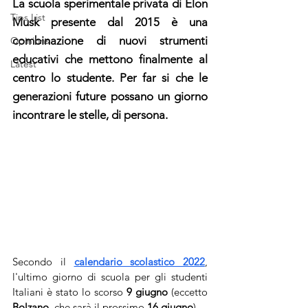
La scuola sperimentale privata di Elon 
Tips List
Musk presente dal 2015 è una 
combinazione di nuovi strumenti 
Opinions
educativi che mettono finalmente al 
Latest
centro lo studente. Per far si che le 
generazioni future possano un giorno 
incontrare le stelle, di persona.
Secondo il 
calendario scolastico 2022
, 
l'ultimo giorno di scuola per gli studenti 
Italiani è stato lo scorso 
9 giugno
 (eccetto 
Bolzano
, che sarà il prossimo 
16 giugno
). 