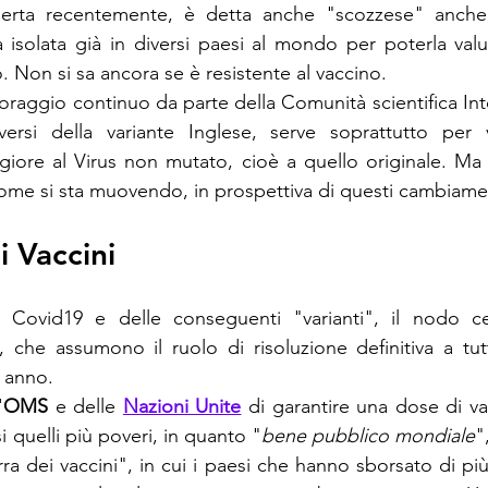
erta recentemente, è detta anche "scozzese" anche s
a isolata già in diversi paesi al mondo per poterla valu
. Non si sa ancora se è resistente al vaccino.
oraggio continuo da parte della Comunità scientifica Inte
ersi della variante Inglese, serve soprattutto per ve
ggiore al Virus non mutato, cioè a quello originale. Ma n
ome si sta muovendo, in prospettiva di questi cambiame
i Vaccini
Covid19 e delle conseguenti "varianti", il nodo cen
, che assumono il ruolo di risoluzione definitiva a tu
n anno.
'
OMS
 e delle 
Nazioni Unite
 di garantire una dose di va
i quelli più poveri, in quanto "
bene pubblico mondiale
"
ra dei vaccini", in cui i paesi che hanno sborsato di più