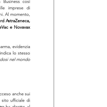
 Business così 
lle imprese di 
ni. Al momento, 
rd AstraZeneca, 
CureVac e Novavax 
harma, evidenzia 
indica lo stesso 
 dosi nel mondo 
cceso anche sui  
cosiddetti "brevetti liberi". E' infatti di recente pubblicazione e visibile dal sito ufficiale di 
tou
 ha diretto al 