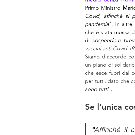
Primo Ministro 
Mari
Covid, affinché si 
pandemia
". In altre
che è stata mossa d
di 
sospendere breve
vaccini anti Covid-19
Siamo d'accordo co
un piano di solidari
che esce fuori dal co
per tutti, dato che 
sono tutti
". 
Se l'unica co
“
Affinché i
l 
c