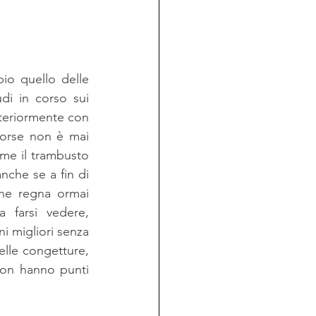
o quello delle 
di in corso sui 
lteriormente con 
forse non è mai 
me il trambusto 
che se a fin di 
he regna ormai 
farsi vedere, 
i migliori senza 
elle congetture, 
non hanno punti 