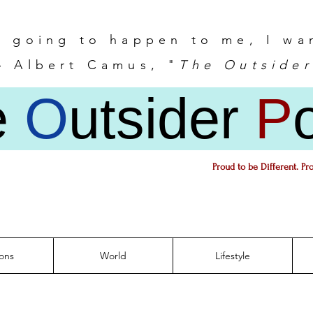
s going to happen to me, I wa
 Albert Camus, "
The Outsider
e
O
utsider
P
Proud to be Different. Pr
ons
World
Lifestyle