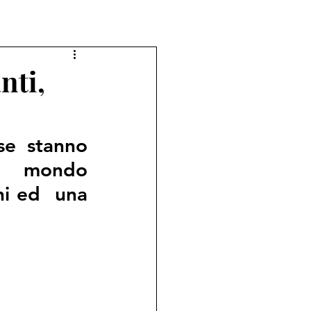
nti,
se stanno 
l mondo 
ni ed  una 