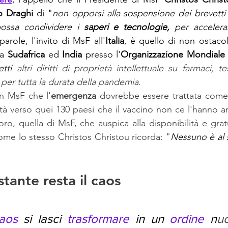
o Draghi
 di "
non opporsi alla sospensione dei brevetti s
possa 
condividere i 
saperi e tecnologie,
 per accelerar
 parole, l'invito di MsF all'
Italia
, è quello di non ostacol
a 
Sudafrica
 ed 
India
 presso l'
Organizzazione Mondiale
tti 
altri diritti di proprietà intellettuale su farmaci, te
 per tutta la durata della pandemia. 
n MsF che l'
emergenza
 dovrebbe essere trattata come t
età verso quei 130 paesi che il vaccino non ce l'hanno a
ro, quella di MsF, che auspica alla disponibilità e grat
come lo stesso Christos Christou ricorda: "
Nessuno è al s
stante resta il caos
aos
 si lasci 
trasformare
 in un 
ordine
 n
uo