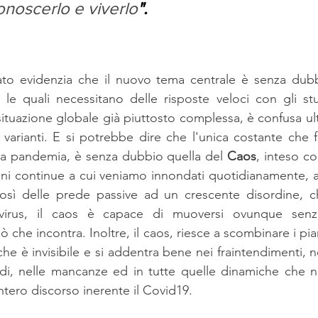
noscerlo e viverlo
".           
ato evidenzia che il nuovo tema centrale è senza dubbi
, le quali necessitano delle risposte veloci con gli stu
 situazione globale già piuttosto complessa, è confusa u
se varianti. E si potrebbe dire che l'unica costante che 
ella pandemia, è senza dubbio quella del 
Caos
, inteso co
oni continue a cui veniamo innondati quotidianamente, an
sì delle prede passive ad un crescente disordine, c
irus, il caos è capace di muoversi ovunque senza 
ò che incontra. Inoltre, il caos, riesce a scombinare i pian
he è invisibile e si addentra bene nei fraintendimenti, n
tardi, nelle mancanze ed in tutte quelle dinamiche che 
'intero discorso inerente il Covid19. 