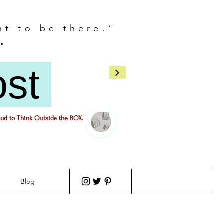
nt to be there.”
"
ost
oud to Think Outside the BOX.
Blog