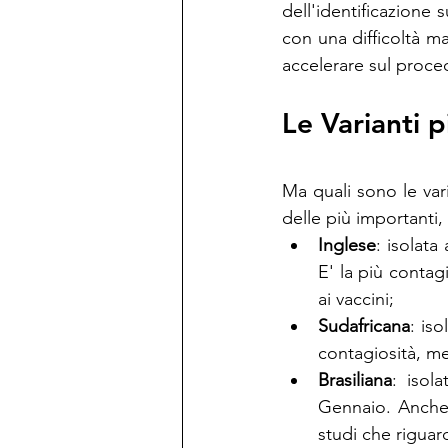
dell'identificazione 
con una difficoltà m
accelerare sul proce
Le Varianti 
Ma quali sono le var
delle più importanti,
Inglese
: isolat
E' la più contag
ai vaccini;
Sudafricana
: is
contagiosità, men
Brasiliana
: isol
Gennaio. Anche 
studi che riguar