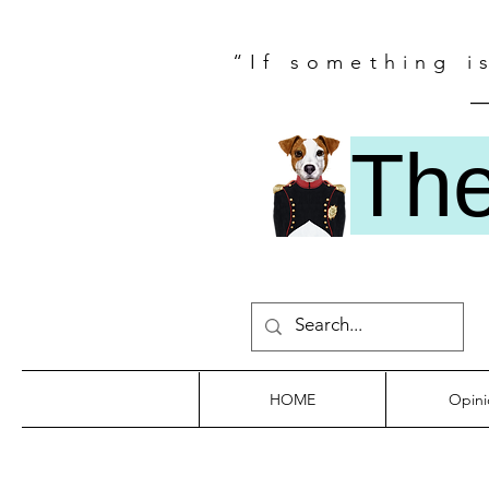
“If something i
―
Th
HOME
Opini