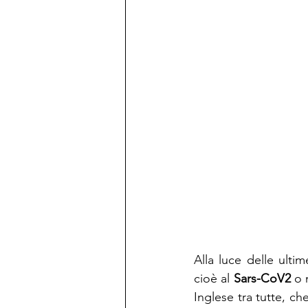
Alla luce delle ultim
cioè al 
Sars-CoV2
 o 
Inglese tra tutte, c