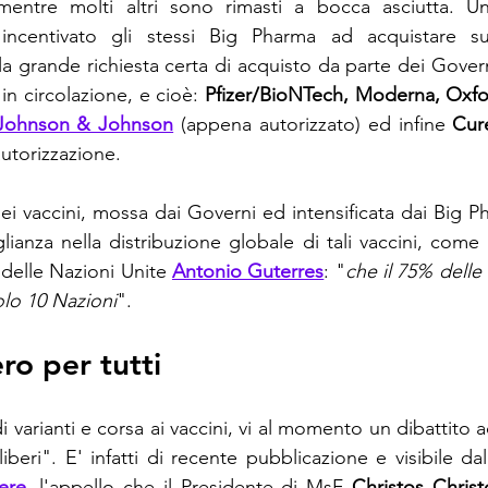
mentre molti altri sono rimasti a bocca asciutta. Un
 incentivato gli stessi Big Pharma ad acquistare su
 la grande richiesta certa di acquisto da parte dei Gover
in circolazione, e cioè: 
Pfizer/BioNTech, Moderna, Oxfo
Johnson & Johnson
 (appena autorizzato) ed infine 
autorizzazione.
ei vaccini, mossa dai Governi ed intensificata dai Big P
ianza nella distribuzione globale di tali vaccini, come 
delle Nazioni Unite
Antonio Guterres
: "
che il 75% delle
olo 10 Nazioni
".
ro per tutti
di varianti e corsa ai vaccini, vi al momento un dibattito a
ere
, l'appello che il Presidente di MsF 
Christos Chris