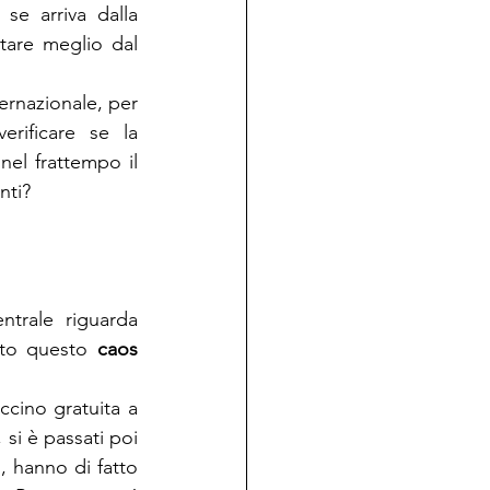
e arriva dalla 
tare meglio dal 
rnazionale, per 
rificare se la 
el frattempo il 
nti?
trale riguarda 
tto questo 
caos 
ccino gratuita a 
, si è passati poi 
, hanno di fatto 