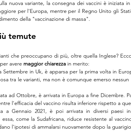
sulla nuova variante, la consegna dei vaccini è iniziata in
aggiore per l'Europa, mentre per il Regno Unito gli Stati
dimento della "vaccinazione di massa". 
più temute 
ianti che preoccupano di più, oltre quella Inglese? Ecco 
 per avere 
maggior chiarezza
 in merito:
a a Settembre in Uk, è apparsa per la prima volta in Eur
iosa tra le varianti, ma non è comunque emerso nessun e
olata ad Ottobre, è arrivata in Europa a fine Dicembre. P
tre l'efficacia del vaccino risulta inferiore rispetto a que
ata a Gennaio 2021, è poi arrivata in diversi paesi in
essa, come la Sudafricana, riduce resistente al vaccino
dano l'ipotesi di ammalarsi nuovamente dopo la guarigio