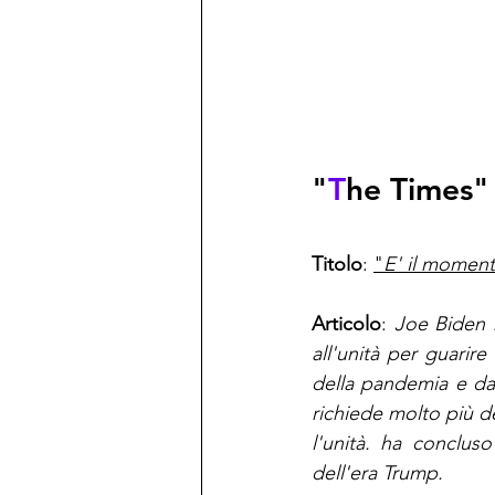
"
T
he Times"
Titolo
: 
"
E' il moment
Articolo
: 
Joe Biden h
all'unità per guarire
della pandemia e dalle
richiede molto più de
l'unità. ha conclus
dell'era Trump. 