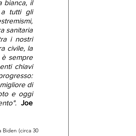
ianca, il 
tutti gli 
stremismi, 
 sanitaria 
a i nostri 
 civile, la 
e è sempre 
nti chiavi 
progresso: 
igliore di 
to e oggi 
nto".  
Joe 
a Biden (circa 30 