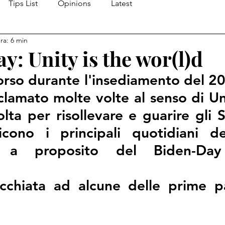
Tips List
Opinions
Latest
ra: 6 min
: Unity is the wor(l)d
orso durante l'insediamento del 20
lamato molte volte al senso di Un
lta per risollevare e guarire gli St
cono i principali quotidiani d
e a proposito del Biden-Day
chiata ad alcune delle prime pa