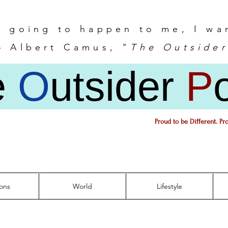
s going to happen to me, I wa
 Albert Camus, "
The Outsider
e
O
utsider
P
Proud to be Different. Pr
ons
World
Lifestyle