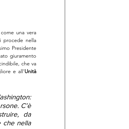
a come una vera 
i procede nella 
imo Presidente 
tato giuramento 
ndibile, che va 
iore e all'
Unità
ashington: 
rsone. C’è 
ruire, da 
 che nella 