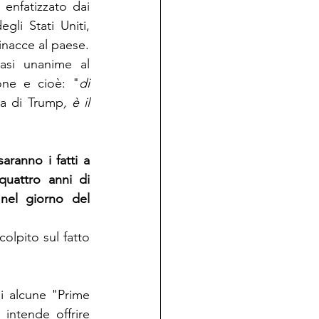
enfatizzato dai 
li Stati Uniti, 
inacce al paese.
asi unanime 
al 
one e cioè: "
di 
za di Trump
, è il 
ranno i fatti a 
uattro anni di 
nel giorno del 
olpito sul fatto 
i alcune "Prime 
 intende offrire 