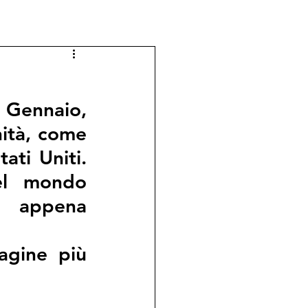
 Gennaio, 
ità, come 
ati Uniti. 
el mondo 
 appena 
gine più 