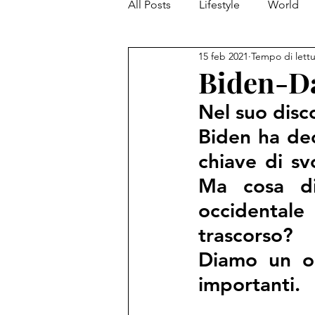
All Posts
Lifestyle
World
15 feb 2021
Tempo di lettu
Biden-Day
Nel suo disc
Biden ha dec
chiave di svo
Ma cosa di
occidental
trascorso? 
Diamo un oc
importanti.