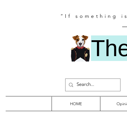
“If something i
―
Th
HOME
Opini