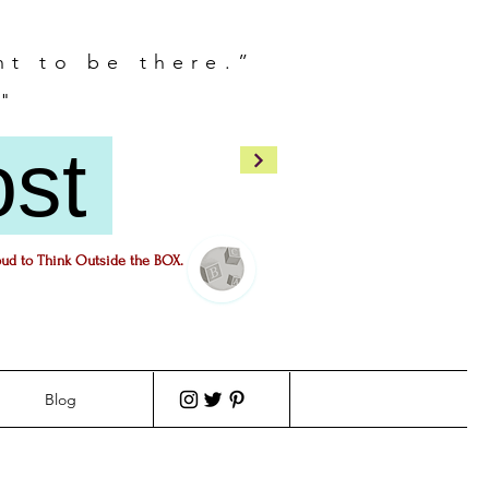
nt to be there.”
"
ost
oud to Think Outside the BOX.
Blog