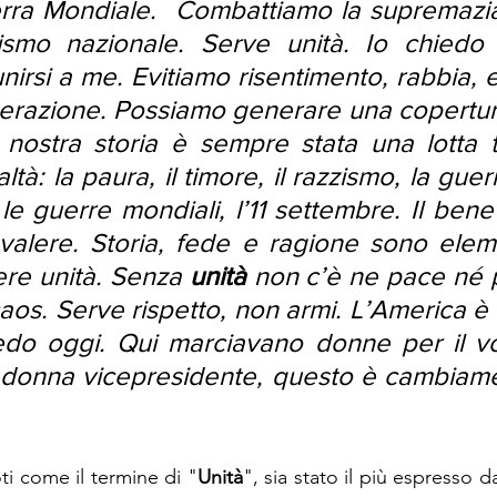
a Mondiale.  Combattiamo la supremazia b
ismo nazionale. Serve unità. Io chiedo a 
nirsi a me. Evitiamo risentimento, rabbia, e
perazione. Possiamo generare una copertura
nostra storia è sempre stata una lotta tr
ltà: la paura, il timore, il razzismo, la guerra
le guerre mondiali, l’11 settembre. Il ben
evalere. Storia, fede e ragione sono eleme
re unità. Senza 
unità
 non c’è ne pace né 
aos. Serve rispetto, non armi. L’America è m
edo oggi. Qui marciavano donne per il vo
donna vicepresidente, questo è cambiame
oti come il termine di "
Unità
", sia stato il più espresso d