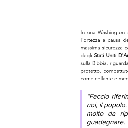
In una Washington si
Fortezza a causa de
massima sicurezza c
degli 
Stati Uniti D'
sulla Bibbia, riguard
protetto, combattuto
come collante e medic
“Faccio rifer
noi, il popol
molto da ripr
guadagnare. L