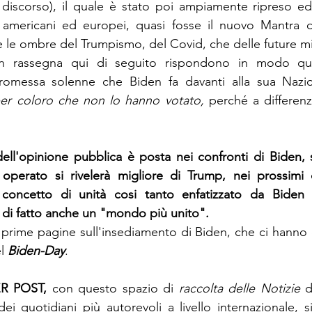
 discorso), il quale è stato poi ampiamente ripreso ed 
 americani ed europei, quasi fosse il nuovo Mantra deg
e le ombre del Trumpismo, del Covid, che delle future m
 in rassegna qui di seguito rispondono 
in modo qu
romessa solenne che Biden fa davanti alla sua Nazi
er coloro che non lo hanno votato, 
perché a differen
dell'opinione pubblica è posta nei confronti di Biden, sa
 operato si rivelerà migliore di Trump, nei prossimi q
 concetto di unità cosi tanto enfatizzato da Biden 
 di fatto anche un "mondo più unito".
e prime pagine sull'insediamento di Biden, che ci hanno c
l 
Biden-Day
.
R POST, 
con questo spazio di 
raccolta delle Notizie
 d
ei quotidiani più autorevoli a livello internazionale, si