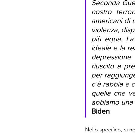
Seconda Guerr
nostro terror
americani di u
violenza, dis
più equa. La 
ideale e la rea
depressione, 
riuscito a pr
per raggiunge
c’è rabbia e c
quella che v
abbiamo una 
Biden
Nello specifico, si n