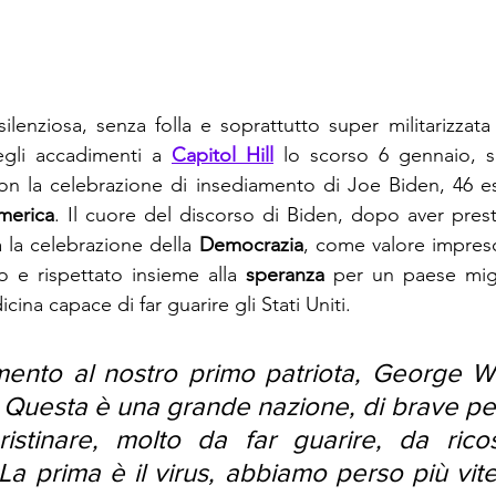
lenziosa, senza folla e soprattutto super militarizzat
gli accadimenti a 
Capitol Hill
 lo scorso 6 gennaio, s
on la celebrazione di insediamento di Joe Biden, 46 es
America
. Il cuore del discorso di Biden, dopo aver pres
a la celebrazione della 
Democrazia
, come valore impresci
 e rispettato insieme alla 
speranza
 per un paese migl
ina capace di far guarire gli Stati Uniti.
imento al nostro primo patriota, George W
o. Questa è una grande nazione, di brave pe
istinare, molto da far guarire, da ricost
a prima è il virus, abbiamo perso più vite