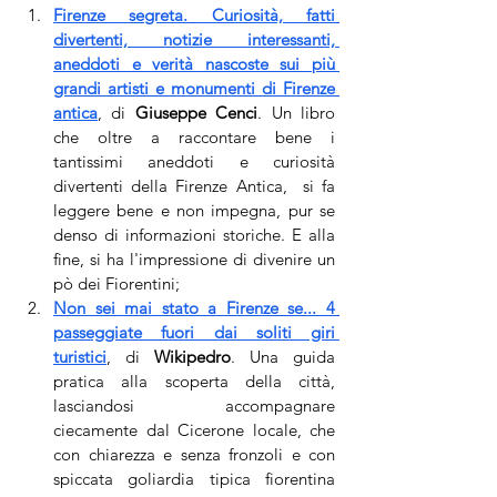
Firenze segreta. Curiosità, fatti 
divertenti, notizie interessanti, 
aneddoti e verità nascoste sui più 
grandi artisti e monumenti di Firenze 
antica
, di 
Giuseppe Cenci
. Un libro 
che oltre a raccontare bene i 
tantissimi aneddoti e curiosità 
divertenti della Firenze Antica,  si fa 
leggere bene e non impegna, pur se 
denso di informazioni storiche. E alla 
fine, si ha l'impressione di divenire un 
pò dei Fiorentini;
Non sei mai stato a Firenze se... 4 
passeggiate fuori dai soliti giri 
turistici
, di 
Wikipedro
. Una guida 
pratica alla scoperta della città, 
lasciandosi accompagnare 
ciecamente dal Cicerone locale, che 
con chiarezza e senza fronzoli e con 
spiccata goliardia tipica fiorentina 