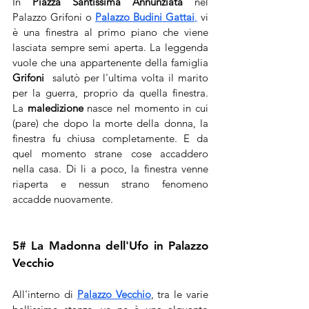
In 
Piazza Santissima Annunziata
 nel 
Palazzo Grifoni o 
Palazzo Budini Gattai
,
 vi 
è una finestra al primo piano che viene 
lasciata sempre semi aperta. La leggenda 
vuole che una appartenente della famiglia 
Grifoni 
 salutò per l'ultima volta il marito 
per la guerra, proprio da quella finestra. 
La 
maledizione
 nasce nel momento in cui 
(pare) che dopo la morte della donna, la 
finestra fu chiusa completamente. E da 
quel momento strane cose accaddero 
nella casa. Di li a poco, la finestra venne 
riaperta e nessun strano fenomeno 
accadde nuovamente.
5# La Madonna dell'Ufo in Palazzo 
Vecchio
All'interno di 
Palazzo Vecchio
, tra le varie 