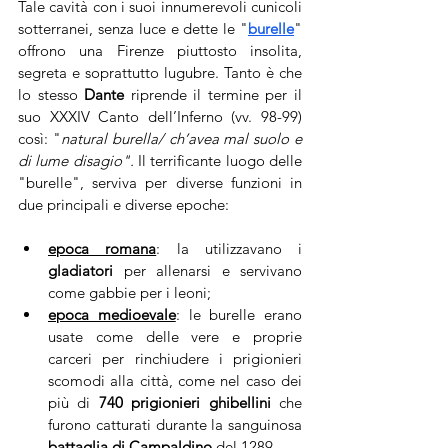
Tale cavità con i suoi innumerevoli cunicoli 
sotterranei, senza luce e dette le "
burelle
" 
offrono una Firenze piuttosto insolita, 
segreta e soprattutto lugubre. Tanto è che 
lo stesso 
Dante
 riprende il termine per il 
suo XXXIV Canto dell’Inferno (vv. 98-99) 
così: "
natural burella/ ch’avea mal suolo e 
di lume disagio". 
Il terrificante luogo delle 
"burelle", serviva per diverse funzioni in 
due principali e diverse epoche:
epoca romana
: la utilizzavano i 
gladiatori
 per allenarsi e servivano 
come gabbie per i leoni;
epoca medioevale
: le burelle erano 
usate come delle vere e proprie 
carceri per rinchiudere i prigionieri 
scomodi alla città, come nel caso dei 
più di 
740 prigionieri ghibellini 
che 
furono catturati durante la sanguinosa 
battaglia di Campaldino
 del 1289. 