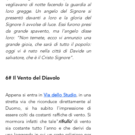
vegliavano di notte facendo la guardia al 
loro gregge. Un angelo del Signore si 
presentò davanti a loro e la gloria del 
Signore li avvolse di luce. Essi furono presi 
da grande spavento, ma l’angelo disse 
loro: “Non temete, ecco vi annunzio una 
grande gioia, che sarà di tutto il popolo: 
oggi vi è nato nella città di Davide un 
salvatore, che è il Cristo Signore”. 
6# Il Vento del Diavolo
Appena si entra in 
Via dello Studio
, in una 
stretta via che riconduce direttamente al 
Duomo, si ha subito l'impressione di 
essere colti da costanti raffiche di vento. Si 
mormora infatti che tale"
rifrullo
"di vento 
sia costante tutto l'anno e che derivi da 
una leggenda in cui un certo religioso per 