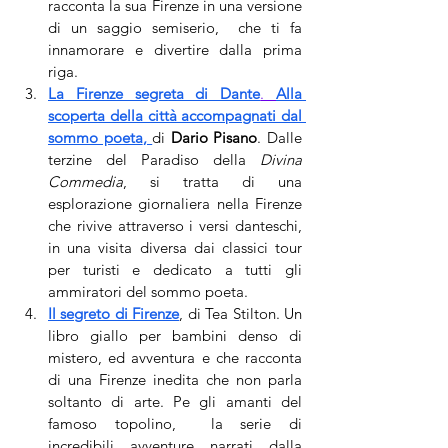
racconta la sua Firenze in una versione 
di un saggio semiserio,  che ti fa 
innamorare e divertire dalla prima 
riga.
La Firenze segreta di Dante
. 
Alla 
sc
o
perta della città accompagnati dal 
sommo poeta
, 
di 
Dario Pisano
. Dalle 
terzine del Paradiso della 
Divina 
Commedia
, si tratta di una 
esplorazione giornaliera nella Firenze 
che rivive attraverso i versi danteschi, 
in una visita diversa dai classici tour 
per turisti e dedicato a tutti gli 
ammiratori del sommo poeta. 
Il segreto di Firenze
, di Tea Stilton. Un 
libro giallo per bambini denso di 
mistero, ed avventura e che racconta 
di una Firenze inedita che non parla 
soltanto di arte. Pe gli amanti del 
famoso topolino,  la serie di 
incredibili avventure narrati dalla 