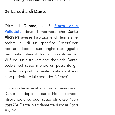
2# La sedia di Dante
Oltre il 
Duomo
, vi è 
Piazza delle 
Pallottole
, dove si mormora che 
Dante 
Alighieri 
avesse l'abitudine di fermarsi e 
sedersi su di un specifico "
sasso
"per 
riposare dopo le sue lunghe passeggiate 
per contemplare il Duomo in costruzione. 
Vi è poi un altra versione che vede Dante 
sedersi sul sasso mentre un passante gli 
chiede inopportunamente quale sia il suo 
cibo preferito e lui risponder "
l'uovo
". 
L'uomo che mise alla prova la memoria di 
Dante, dopo parecchio tempo, 
ritrovandolo su quel sasso gli disse "
con 
cosa?
"e Dante placidamente rispose "
con 
il sale
".