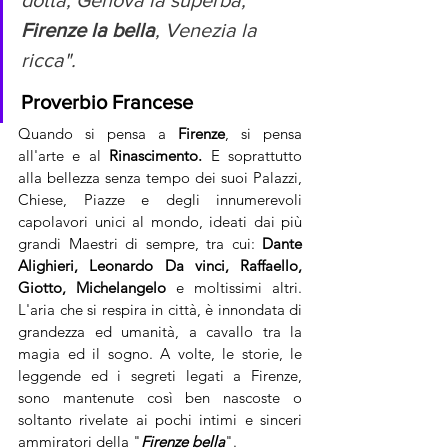
dotta, Genova la superba, 
Firenze la bella
, Venezia la 
ricca".               
Proverbio Francese
Quando si pensa a 
Firenze
, si pensa 
all'arte e al 
Rinascimento. 
E soprattutto 
alla bellezza senza tempo dei suoi Palazzi, 
Chiese, Piazze e degli innumerevoli 
capolavori unici al mondo, ideati dai più 
grandi Maestri di sempre, tra cui: 
Dante 
Alighieri, Leonardo Da vinci, Raffaello, 
Giotto, Michelangelo
 e moltissimi altri. 
L'aria che si respira in città, è innondata di 
grandezza ed umanità, a cavallo tra la 
magia ed il sogno. A volte, le storie, le 
leggende ed i segreti legati a Firenze, 
sono mantenute così ben nascoste o 
soltanto rivelate ai pochi intimi e sinceri 
ammiratori della "
Firenze bella
". 