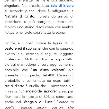
bellissime stanze, ve ne è una alquanto 
singolare. Nella cosiddetta 
Sala di Ercole
al secondo piano, dove è raffigurata la 
Natività di Cristo
,  prestando un pò di 
attenzione, si può scorgere a destra del 
dipinto uno strano disco ovale che sembra 
fluttuare nel cielo sopra tutta la scena. 
Inoltre, è curioso notare la figura di un 
pastore ed il suo cane
, che con lo sguardo 
rivolto in su cercano di seguire l'oggetto 
misterioso. Molti studiosi e soprattutto 
ufologi si chiedono ancora oggi come sia 
possibile che "
un disco volante
" sia 
presente in un quadro del 400'. L'idea più 
probabile e confermata da quasi tutti i 
critici d'arte è quella che il misterioso sia 
in realtà "
un angelo del signore
" sceso per 
illuminare la nascita di Cristo, specificato 
anche nel 
Vangelo di Luca
:"
C’erano in 
quella regione alcuni pastori che 