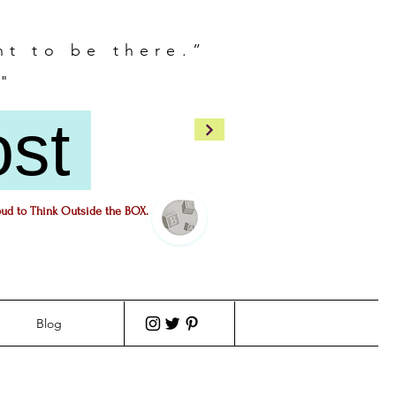
nt to be there.”
"
ost
oud to Think Outside the BOX.
Blog