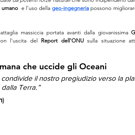
idate da potenti forze naturali
 che sono indipendenti dall
o umano
  e l'uso della 
geo-ingegneria
 possono migliorare 
ttaglia massiccia portata avanti dalla giovanissima 
G
on l'uscita del 
Report dell'ONU
 sulla situazione at
umana che uccide gli Oceani
 condivide il nostro 
pregiudizio
 verso la pla
 dalla 
Terra
.”
n
)