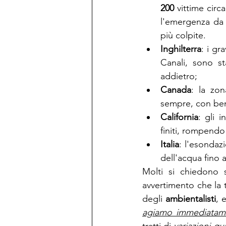
200
 vittime cir
l'emergenza da
più colpite.
Inghilterra
: i gr
Canali, sono st
addietro;
Canada
: la zon
sempre, con be
California
: gli i
finiti, rompendo
Italia
: l'esondaz
dell'acqua fino 
Molti si chiedono 
avvertimento che la t
degli 
ambientalisti
, 
agiamo immediatam