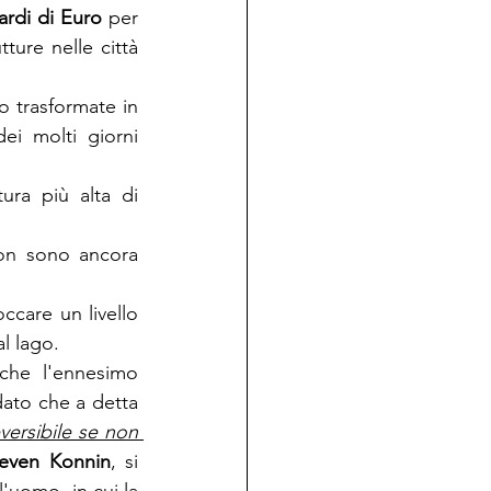
iardi di Euro
 per 
ture nelle città 
o trasformate in 
ei molti giorni 
ura più alta di 
on sono ancora 
ccare un livello 
al lago.
che l'ennesimo 
dato che a detta 
versibile se non 
teven Konnin
, si 