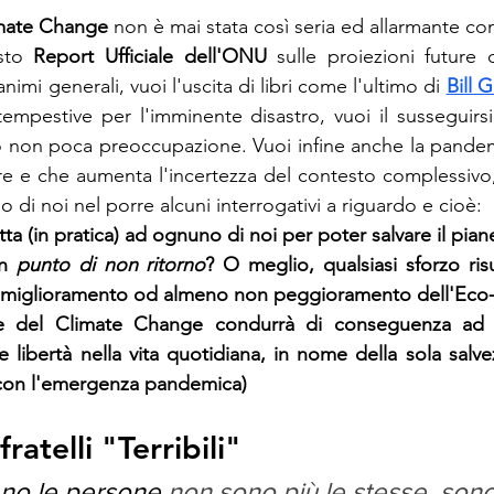
mate Change
 non è mai stata così seria ed allarmante co
sto 
Report Ufficiale dell'ONU
 sulle proiezioni future 
imi generali, vuoi l'uscita di libri come l'ultimo di 
Bill 
tempestive per l'imminente disastro, vuoi il susseguirsi
no non poca preoccupazione. Vuoi infine anche la pande
re e che aumenta l'incertezza del contesto complessivo, i
i noi nel porre alcuni interrogativi a riguardo e cioè: 
ta (in pratica) ad ognuno di noi per poter salvare il pian
n 
punto di non ritorno
? O meglio, qualsiasi sforzo ris
n miglioramento od almeno non peggioramento dell'Eco
e del Climate Change condurrà di conseguenza ad un
e libertà nella vita quotidiana, in nome della sola salve
e con l'emergenza pandemica)
fratelli "Terribili"
ano
 le 
persone
 non sono più le stesse, sono