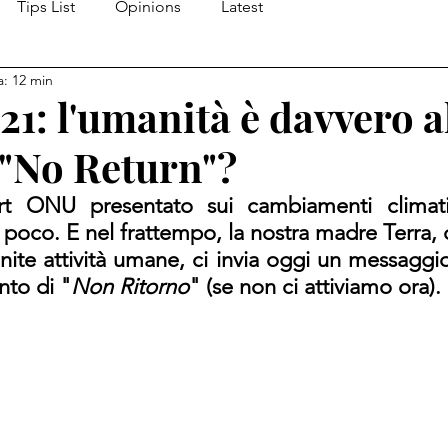
Tips List
Opinions
Latest
a: 12 min
1: l'umanità è davvero a
 "No Return"?
rt ONU presentato sui cambiamenti climatici
oco. E nel frattempo, la nostra madre Terra, d
inite attività umane, ci invia oggi un messaggi
nto di "
Non Ritorno
" (se non ci attiviamo ora).