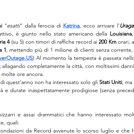
i
 "
esatti
" dalla ferocia di 
Katrina
, ecco arrivare l'
Urag
'attivo, è giunto nello stato americano della 
Louisiana
ria 4
 (su 5) con timori di raffiche record ai 
200 Km
 orari,
a 1
, mettendo più di 1 milione di clienti senza corrente, 
werOutage.US
)
Al momento la tempesta è passata nello
k
allagando completamente la città, con moltissimi danni 
er molte ore ancora. 
di quest'anno non ha interessato solo gli 
Stati Uniti
, ma 
tà e durate inaspettatamente prodigiose (senza preceden
bizzarri e assai drammatici che hanno interessato molt
, quali: