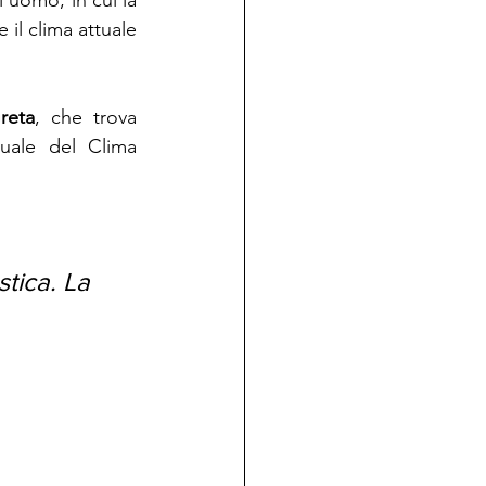
'uomo, in cui la 
il clima attuale 
reta
, che trova  
tuale del Clima 
stica. La 