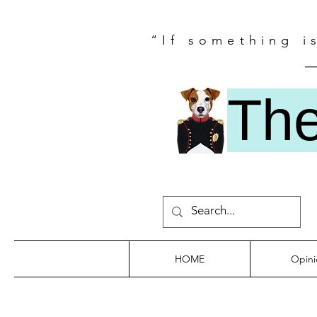
“If something i
―
Th
HOME
Opini