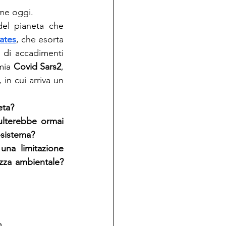
me oggi. 
del pianeta che 
Gates
, che esorta 
 di accadimenti 
mia 
Covid Sars2
, 
n cui arriva un 
eta?
ulterebbe ormai 
-sistema?
a limitazione 
zza ambientale? 
 