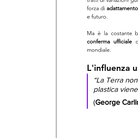
tratti di 
variazioni gu
forza di 
adattament
e futuro.
Ma è la costante ba
conferma ufficiale
 c
mondiale.
L'influenza 
“La 
Terra
 non
plastica viene
(
George Carli