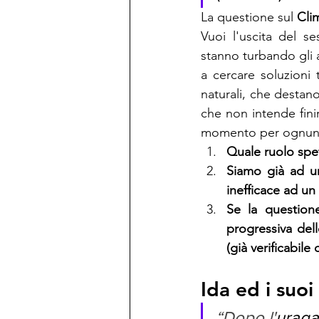
La questione sul 
Cli
Vuoi l'uscita del se
stanno turbando gli an
a cercare soluzioni 
naturali, che desta
che non intende fini
momento per ognuno d
Quale ruolo spet
Siamo già ad u
inefficace ad u
Se la question
progressiva dell
(già verificabil
Ida ed i suoi 
“Dopo l'
urag