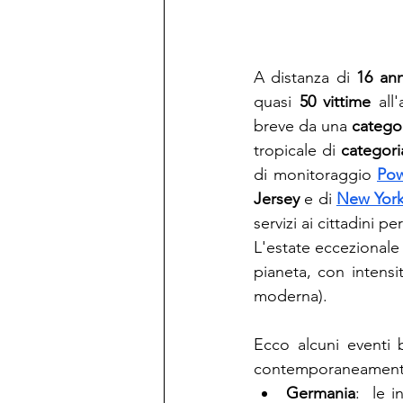
A distanza di 
16 ann
quasi 
50 vittime
 all
breve da una 
catego
tropicale di 
categori
di monitoraggio 
Po
Jersey
 e di 
New Yor
servizi ai cittadini p
L'estate eccezionale 
pianeta, con intensi
moderna). 
Ecco alcuni eventi 
contemporaneamente
Germania