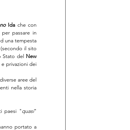
ano
 Ida
 che con 
, per passare in 
 ad una tempesta 
(secondo il sito 
 Stato del 
New 
e privazioni dei 
diverse aree del 
ti nella storia 
i paesi "
quasi
" 
:  le inondazioni da Record avvenute lo scorso luglio e che hanno portato a 