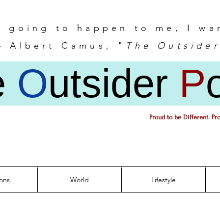
s going to happen to me, I wa
 Albert Camus, "
The Outsider
e
O
utsider
P
Proud to be Different. Pr
ons
World
Lifestyle