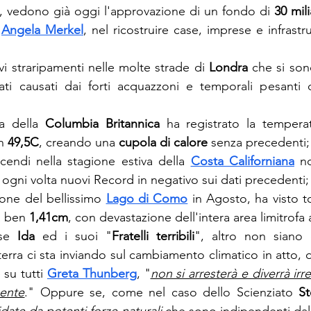
ca, vedono già oggi l'approvazione di un fondo di 
30 mil
 
Angela Merkel
, nel ricostruire case, imprese e infrastrut
avi straripamenti nelle molte strade di 
Londra
 che si son
ati causati dai forti acquazzoni e temporali pesanti d
a della 
Columbia Britannica
 ha registrato la temperat
n 
49,5C
, creando una 
cupola di calore
 senza precedenti;
ncendi nella stagione estiva della 
Costa Californiana
 n
 ogni volta nuovi Record in negativo sui dati precedenti;
ione del bellissimo 
Lago di Como
 in Agosto, ha visto to
a ben 
1,41cm
, con devastazione dell'intera area limitrofa 
se 
Ida
 ed i suoi "
Fratelli terribili
", altro non siano 
erra ci sta inviando sul cambiamento climatico in atto, 
e su tutti 
Greta Thunberg
, "
non si arresterà e diverrà irre
ente
." Oppure se, come nel caso dello Scienziato 
S